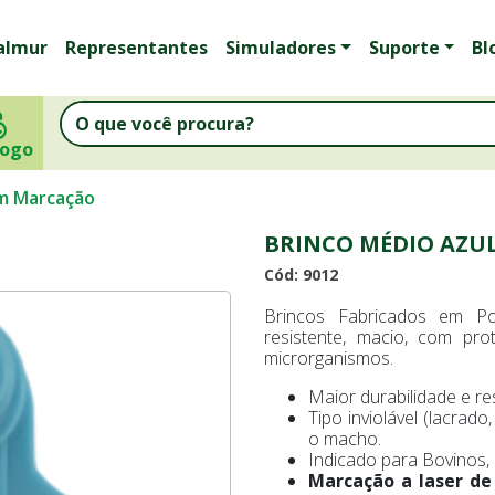
almur
Representantes
Simuladores
Suporte
Bl
logo
om Marcação
BRINCO MÉDIO AZU
Cód: 9012
Brincos Fabricados em Po
resistente, macio, com pro
microrganismos.
Maior durabilidade e res
Tipo inviolável (lacra
o macho.
Indicado para Bovinos, 
Marcação a laser de