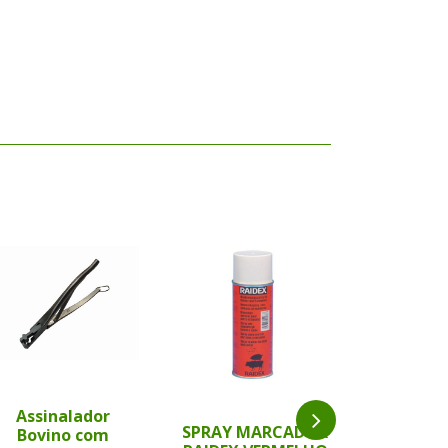
Assinalador
Bastão 
SPRAY MARCADOR
Bovino com
Verde 54 