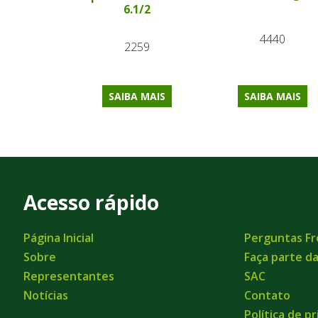
6.1/2
4440
2259
SAIBA MAIS
SAIBA MAIS
Acesso rápido
Página Inicial
Perguntas F
Sobre
Faça parte d
Representantes
SAC
Notícias
Contato
Política de p