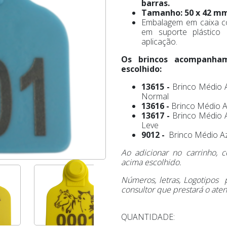
barras.
Tamanho: 50 x 42 m
Embalagem em caixa c
em suporte plástico 
aplicação.
Os brincos acompanha
escolhido:
13615 -
Brinco Médio 
Normal
13616 -
Brinco Médio 
13617 -
Brinco Médio 
Leve
9012 -
Brinco Médio 
Ao adicionar no carrinho,
acima escolhido.
Números, letras, Logotipos
consultor que prestará o ate
QUANTIDADE: