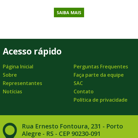
SAIBA MAIS
Acesso rápido
Página Inicial
Perguntas Frequentes
Sobre
Faça parte da equipe
Representantes
SAC
Notícias
Contato
Política de privacidade
Rua Ernesto Fontoura, 231 - Porto
Alegre - RS - CEP 90230-091