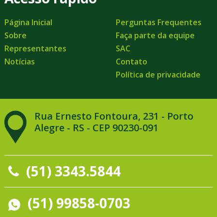
Página Inicial
Perguntas Frequentes
Sobre
Faça parte da equipe
Representantes
SAC
Notícias
Contato
Política de privacidade
Rua Ernesto Fontoura, 231 - Porto
Alegre - RS - CEP 90230-091
(51) 3343.5844
(51) 99858-0703