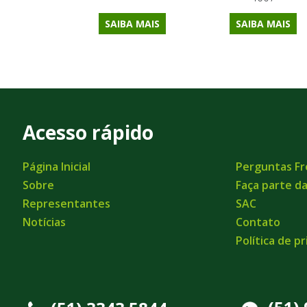
SAIBA MAIS
SAIBA MAIS
Acesso rápido
Página Inicial
Perguntas F
Sobre
Faça parte d
Representantes
SAC
Notícias
Contato
Política de p