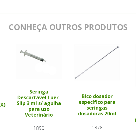
CONHEÇA OUTROS PRODUTOS
Seringa
Bico dosador
Descartável Luer-
específico para
Slip 3 ml s/ agulha
PX)
seringas
para uso
dosadoras 20ml
Veterinário
1878
1890