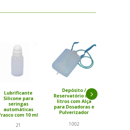
Depósito /
Lubrificante
Depós
Reservatório de 2
Silicone para
Reservat
litros com Alça
seringas
litros 
para Dosadoras e
automáticas
para Dos
Pulverizador
frasco com 10 ml
Pulver
1002
21
3