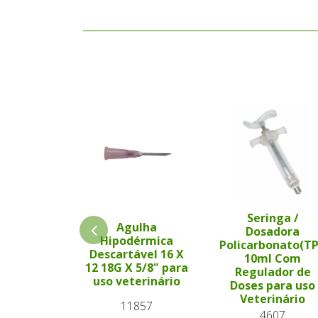
Seringa /
Agulha
Dosadora
Hipodérmica
Policarbonato(T
Descartável 16 X
10ml Com
12 18G X 5/8" para
Regulador de
uso veterinário
Doses para uso
Veterinário
11857
4607