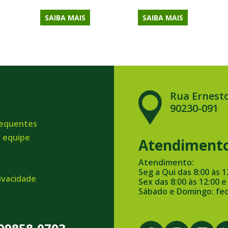
SAIBA MAIS
SAIBA MAIS
Rua Ernesto
90230-091
requentes
a equipe
Atendiment
Atendimento:
Seg a Qui das 8:00 às 1
rivacidade
Sex das 8:00 às 12:00 e
Sábado e Domingo: fe