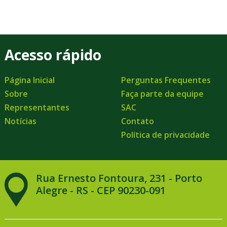
Acesso rápido
Página Inicial
Perguntas Frequentes
Sobre
Faça parte da equipe
Representantes
SAC
Notícias
Contato
Política de privacidade
Rua Ernesto Fontoura, 231 - Porto
Alegre - RS - CEP 90230-091