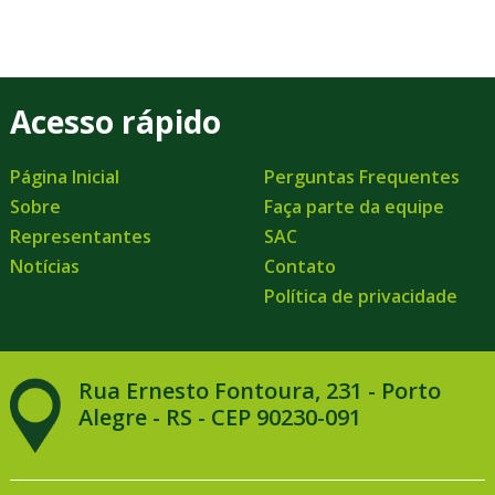
Acesso rápido
Página Inicial
Perguntas Frequentes
Sobre
Faça parte da equipe
Representantes
SAC
Notícias
Contato
Política de privacidade
Rua Ernesto Fontoura, 231 - Porto
Alegre - RS - CEP 90230-091