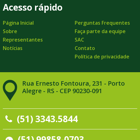
Acesso rápido
Página Inicial
Perguntas Frequentes
Sobre
Faça parte da equipe
Representantes
SAC
Notícias
Contato
Política de privacidade
Rua Ernesto Fontoura, 231 - Porto
Alegre - RS - CEP 90230-091
(51) 3343.5844
(51) 99858-0703