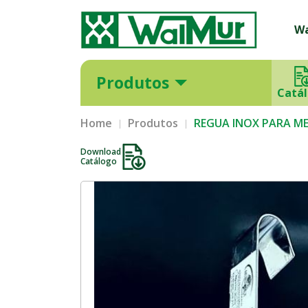
W
Produtos
Catá
Home
Produtos
REGUA INOX PARA MED
Download
Catálogo