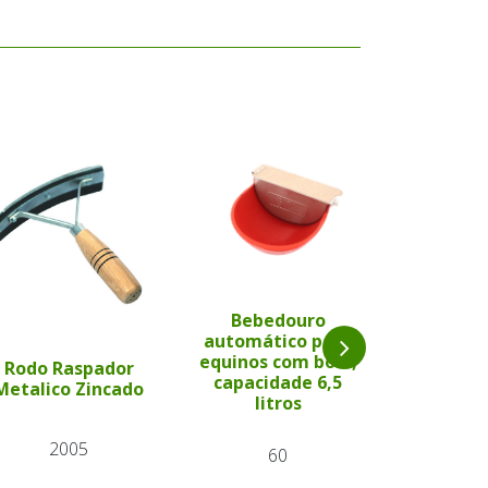
Bebedouro
automático para
Bebe
equinos com boia,
automát
Rodo Raspador
capacidade 6,5
ovinos e
Metalico Zincado
litros
17
2005
60