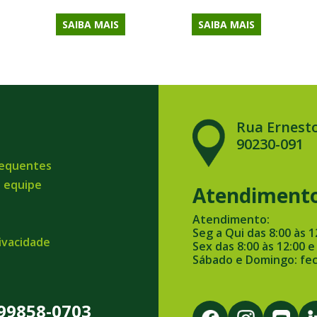
SAIBA MAIS
SAIBA MAIS
Rua Ernesto
90230-091
requentes
a equipe
Atendiment
Atendimento:
Seg a Qui das 8:00 às 1
rivacidade
Sex das 8:00 às 12:00 e
Sábado e Domingo: fe
 99858-0703