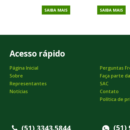
SAIBA MAIS
SAIBA MAIS
Acesso rápido
Página Inicial
Perguntas F
Sobre
Faça parte d
Representantes
SAC
Notícias
Contato
Política de p
(51)
(51) 3343.5844