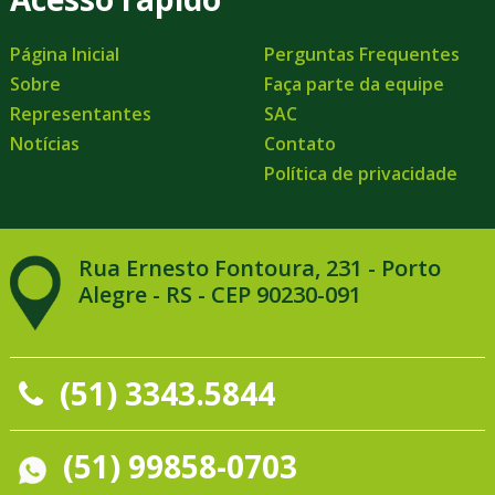
Página Inicial
Perguntas Frequentes
Sobre
Faça parte da equipe
Representantes
SAC
Notícias
Contato
Política de privacidade
Rua Ernesto Fontoura, 231 - Porto
Alegre - RS - CEP 90230-091
(51) 3343.5844
(51) 99858-0703