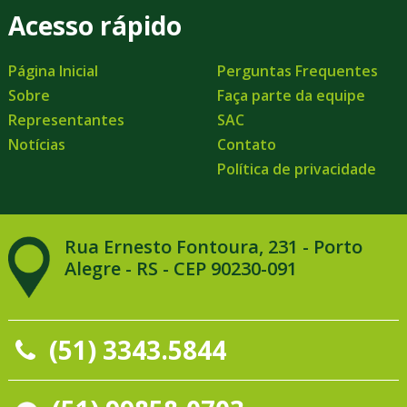
Acesso rápido
Página Inicial
Perguntas Frequentes
Sobre
Faça parte da equipe
Representantes
SAC
Notícias
Contato
Política de privacidade
Rua Ernesto Fontoura, 231 - Porto
Alegre - RS - CEP 90230-091
(51) 3343.5844