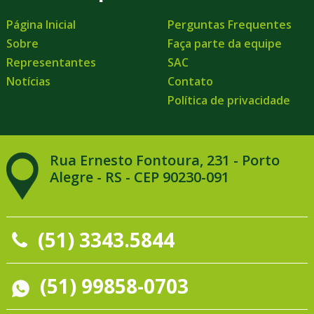
Página Inicial
Perguntas Frequentes
Sobre
Faça parte da equipe
Representantes
SAC
Notícias
Contato
Política de privacidade
Rua Ernesto Fontoura, 231 - Porto
Alegre - RS - CEP 90230-091
(51) 3343.5844
(51) 99858-0703