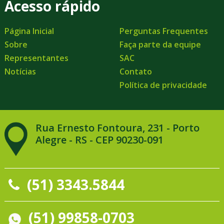
Acesso rápido
Página Inicial
Perguntas Frequentes
Sobre
Faça parte da equipe
Representantes
SAC
Notícias
Contato
Política de privacidade
Rua Ernesto Fontoura, 231 - Porto
Alegre - RS - CEP 90230-091
(51) 3343.5844
(51) 99858-0703