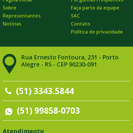
Sobre
Faça parte da equipe
Representantes
SAC
Notícias
Contato
Política de privacidade
Rua Ernesto Fontoura, 231 - Porto
Alegre - RS - CEP 90230-091
(51) 3343.5844
(51) 99858-0703
Atendimento