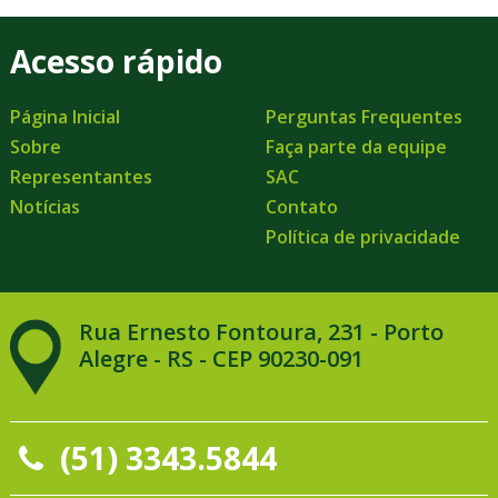
Acesso rápido
Página Inicial
Perguntas Frequentes
Sobre
Faça parte da equipe
Representantes
SAC
Notícias
Contato
Política de privacidade
Rua Ernesto Fontoura, 231 - Porto
Alegre - RS - CEP 90230-091
(51) 3343.5844