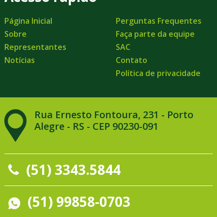
Página Inicial
Perguntas Frequentes
Sobre
Faça parte da equipe
Representantes
SAC
Notícias
Contato
Política de privacidade
Rua Ernesto Fontoura, 231 - Porto
Alegre - RS - CEP 90230-091
(51) 3343.5844
(51) 99858-0703