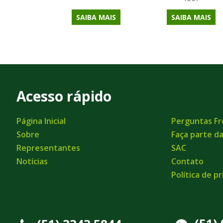
SAIBA MAIS
SAIBA MAIS
Acesso rápido
Página Inicial
Perguntas F
Sobre
Faça parte d
Representantes
SAC
Notícias
Contato
Política de p