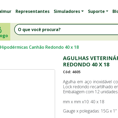
almur
Representantes
Simuladores
Suporte
Bl
logo
s Hipodérmicas Canhão Redondo 40 x 18
AGULHAS VETERINÁ
REDONDO 40 X 18
Cód: 4605
Agulha em aço inoxidável co
Lock redondo recartilhado e
Embalagem com 12 unidades
mm x mm x10: 40 x 18
Gauge x polegadas: 15G x 1”