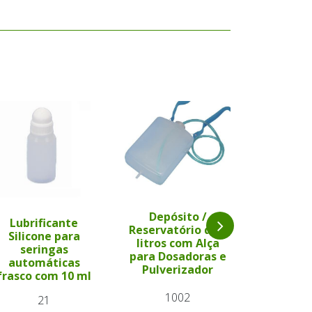
Depósito /
Lubrificante
Depós
Reservatório de 2
Silicone para
Reservat
litros com Alça
seringas
litros 
para Dosadoras e
automáticas
para Dos
Pulverizador
frasco com 10 ml
Pulver
1002
21
3