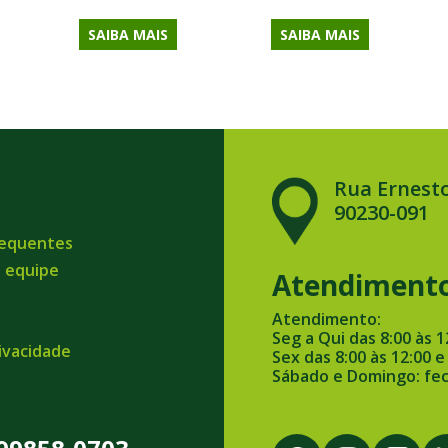
SAIBA MAIS
SAIBA MAIS
Rua Ernesto
90230-091
requentes
a equipe
Atendiment
Atendimento:
Seg a Qui das 8:00 às 1
rivacidade
Sex das 8:00 às 12:00 e
Sábado e Domingo: fe