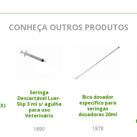
CONHEÇA OUTROS PRODUTOS
Seringa
Bico dosador
Descartável Luer-
específico para
Slip 3 ml s/ agulha
PX)
seringas
para uso
dosadoras 20ml
Veterinário
1878
1890