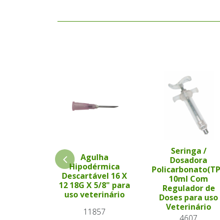
Seringa /
Agulha
Dosadora
Hipodérmica
Policarbonato(T
Descartável 16 X
10ml Com
12 18G X 5/8" para
Regulador de
uso veterinário
Doses para uso
Veterinário
11857
4607