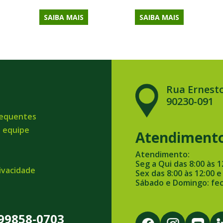
SAIBA MAIS
SAIBA MAIS
Rua Ernesto
90230-091
requentes
a equipe
Atendiment
Atendimento:
Seg a Qui das 8:00 às 1
rivacidade
Sex das 8:00 às 12:00 e
Sábado e Domingo: fe
 99858-0703