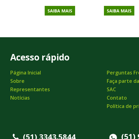
SAIBA MAIS
SAIBA MAIS
Acesso rápido
Página Inicial
Perguntas F
Sobre
Faça parte d
Representantes
SAC
Notícias
Contato
Política de p
(51)
(51) 3343.5844