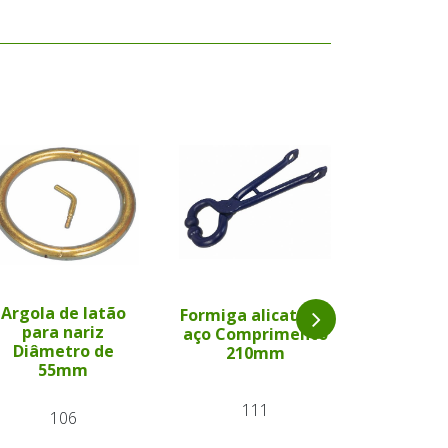
Argola de latão
Formiga alicate de
Formi
para nariz
aço Comprimento
desto
Diâmetro de
210mm
Materia
55mm
pol
111
106
6