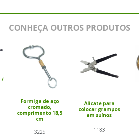
CONHEÇA OUTROS PRODUTOS
 /
r
Formiga de aço
Alicate para
cromado,
colocar grampos
comprimento 18,5
em suínos
cm
1183
3225