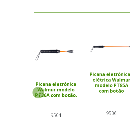
Picana eletrônica
elétrica Walmu
Picana eletrônica
modelo PT85A
Walmur modelo
com botão
PT36A com botão.
9506
9504