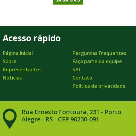
Acesso rápido
Página Inicial
Perguntas Frequentes
Sobre
Faça parte da equipe
Representantes
SAC
Notícias
Contato
Política de privacidade
Rua Ernesto Fontoura, 231 - Porto
Alegre - RS - CEP 90230-091