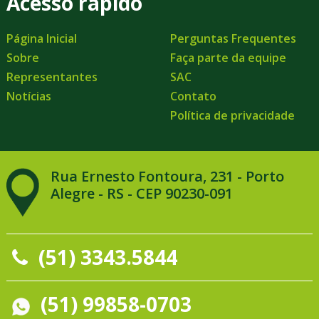
Acesso rápido
Página Inicial
Perguntas Frequentes
Sobre
Faça parte da equipe
Representantes
SAC
Notícias
Contato
Política de privacidade
Rua Ernesto Fontoura, 231 - Porto
Alegre - RS - CEP 90230-091
(51) 3343.5844
(51) 99858-0703