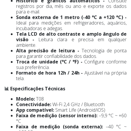
Histórico e gráficos automáticos -
Consulte
registros por dia, mês ou ano e exporte os dados
para e-mail.
Sonda externa de 1 metro (-40 °C a +120 °C) -
Ideal para medições em refrigeradores, aquários,
incubadoras e adegas.
Tela LCD de alto contraste e amplo ângulo de
visão -
Leitura clara e precisa em qualquer
ambiente.
Alta precisão de leitura -
Tecnologia de ponta
para garantir confiabilidade dos dados.
Troca de unidade (°C / °F) -
Configure conforme
sua preferência.
Formato de hora 12h / 24h -
Ajustável na própria
tela.
📊 Especificações Técnicas
Modelo:
T08
Conectividade:
Wi-Fi 2,4 GHz / Bluetooth
App compatível:
Smart Life (Android/iOS)
Faixa de medição (sensor interno):
–9,9 °C ~ +60
°C
Faixa de medição (sonda externa):
–40 °C ~