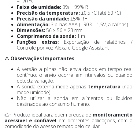
+120 °C
Faixa de umidade:
0% ~ 99% RH
Precisão da temperatura:
±0,5 °C (até 50 °C)
Precisão da umidade:
±5% RH
Alimentação:
3 pilhas AAA (LR03 – 1,5V, alcalinas)
Dimensões:
56 × 56 × 23 mm
Comprimento da sonda:
1 m
Funções extras:
Exportação de relatórios /
Controle por voz Alexa e Google Assistant
⚠️ Observações Importantes
A versão a pilhas não envia dados em tempo real
contínuo; o envio ocorre em intervalos ou quando
detecta variação.
A sonda externa mede apenas
temperatura
(não
mede umidade).
Não utilizar a sonda em alimentos ou líquidos
destinados ao consumo humano.
👉 Produto ideal para quem precisa de
monitoramento
acessível e confiável
em diferentes aplicações, com a
comodidade do acesso remoto pelo celular.