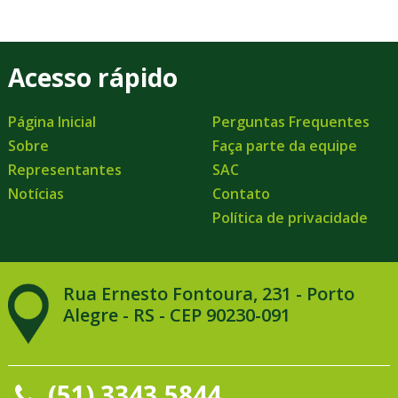
Acesso rápido
Página Inicial
Perguntas Frequentes
Sobre
Faça parte da equipe
Representantes
SAC
Notícias
Contato
Política de privacidade
Rua Ernesto Fontoura, 231 - Porto
Alegre - RS - CEP 90230-091
(51) 3343.5844