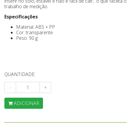
inserir no solo, estável e não é fácil de cair, o que facilita o
trabalho de medição.
Especificações
Material: ABS + PP
Cor: transparente
Peso: 90 g
QUANTIDADE:
-
+
ADICIONAR