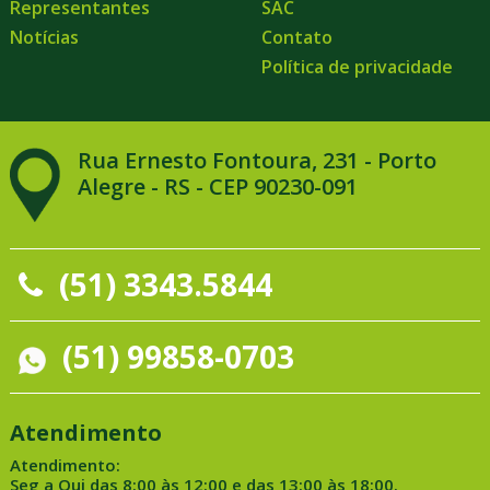
Representantes
SAC
Notícias
Contato
Política de privacidade
Rua Ernesto Fontoura, 231 - Porto
Alegre - RS - CEP 90230-091
(51) 3343.5844
(51) 99858-0703
Atendimento
Atendimento:
Seg a Qui das 8:00 às 12:00 e das 13:00 às 18:00.