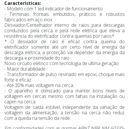
Características:
- Modelo com 1 led indicador de funcionamento.
- Terminais frontais embutidos, práticos e robustos
fabricados em aço inox.
Desviador/Centelhador interno de raios para descargas
conduzidos pela cerca e pela rede elétrica que eleva a
resistência do eletrificador contra queimas por raios*.
* O desviador de raio é eficaz contra queima do
eletrificador somente até um certo nível de energia da
descarga elétrica, a proteção vai depender da energia da
descarga e proximidade do raio.
Novo circuito elétrico com tecnologia de ultima geração:
- Maior durabilidade.
- Transformador de pulso resinado em epoxi, choque mais
forte e eficaz.
- Até 30% mais voltagem na cerca.
- O aparelho é otimizado para manter bons níveis de
voltagem em cercas mesmo com falhas na instalação ou
capim na cerca.
Voltagem de saída estável, independente da variação de
voltagem da alimentação, a tensão na cerca não reduz
com a queda na tensão da rede.
Em conformidades com as normas ABNT NBR NM 60335-