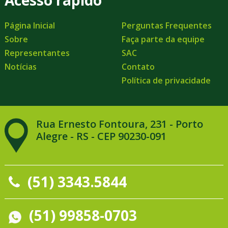
Acesso rápido
Página Inicial
Perguntas Frequentes
Sobre
Faça parte da equipe
Representantes
SAC
Notícias
Contato
Política de privacidade
Rua Ernesto Fontoura, 231 - Porto
Alegre - RS - CEP 90230-091
(51) 3343.5844
(51) 99858-0703