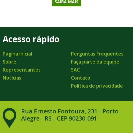
SAIBA MAIS
Acesso rápido
Página Inicial
Perguntas Frequentes
Sobre
Faça parte da equipe
Representantes
SAC
Notícias
Contato
Política de privacidade
Rua Ernesto Fontoura, 231 - Porto
Alegre - RS - CEP 90230-091