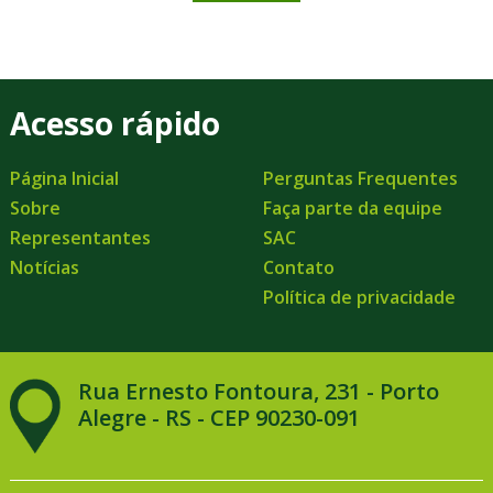
Acesso rápido
Página Inicial
Perguntas Frequentes
Sobre
Faça parte da equipe
Representantes
SAC
Notícias
Contato
Política de privacidade
Rua Ernesto Fontoura, 231 - Porto
Alegre - RS - CEP 90230-091