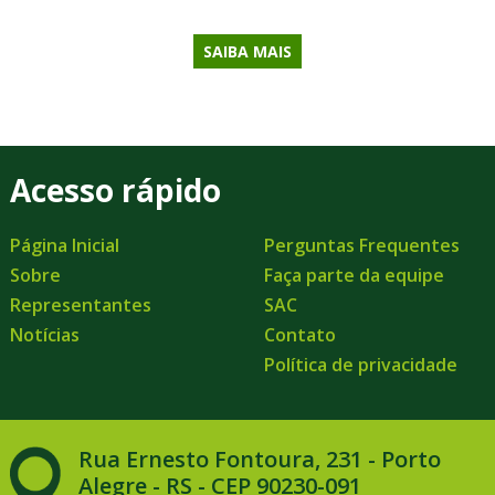
SAIBA MAIS
Acesso rápido
Página Inicial
Perguntas Frequentes
Sobre
Faça parte da equipe
Representantes
SAC
Notícias
Contato
Política de privacidade
Rua Ernesto Fontoura, 231 - Porto
Alegre - RS - CEP 90230-091