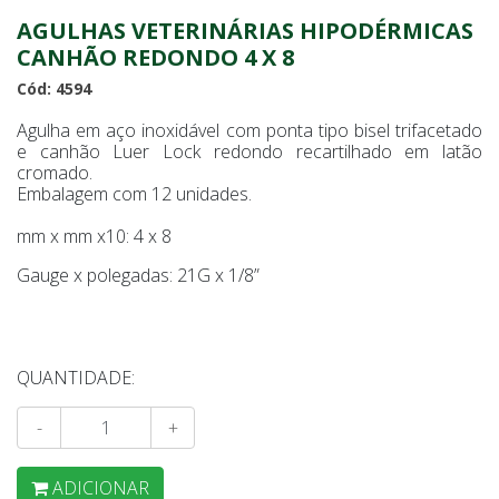
AGULHAS VETERINÁRIAS HIPODÉRMICAS
CANHÃO REDONDO 4 X 8
Cód: 4594
Agulha em aço inoxidável com ponta tipo bisel trifacetado
e canhão Luer Lock redondo recartilhado em latão
cromado.
Embalagem com 12 unidades.
mm x mm x10: 4 x 8
Gauge x polegadas: 21G x 1/8”
QUANTIDADE:
-
+
ADICIONAR