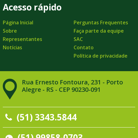
Acesso rápido
Página Inicial
Perguntas Frequentes
Sobre
Faça parte da equipe
Representantes
SAC
Notícias
Contato
Política de privacidade
Rua Ernesto Fontoura, 231 - Porto
Alegre - RS - CEP 90230-091
(51) 3343.5844
(51) 99858-0703