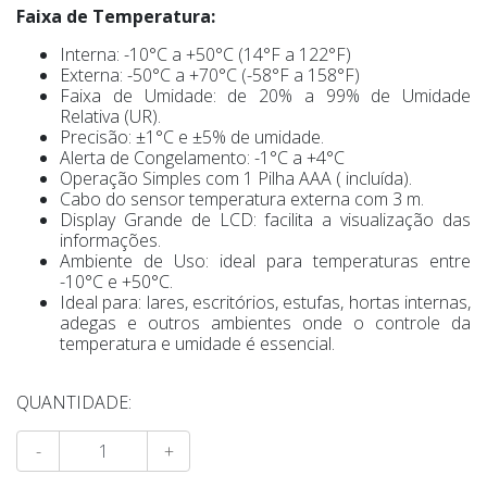
Faixa de Temperatura:
Interna: -10°C a +50°C (14°F a 122°F)
Externa: -50°C a +70°C (-58°F a 158°F)
Faixa de Umidade: de 20% a 99% de Umidade
Relativa (UR).
Precisão: ±1°C e ±5% de umidade.
Alerta de Congelamento: -1°C a +4°C
Operação Simples com 1 Pilha AAA ( incluída).
Cabo do sensor temperatura externa com 3 m.
Display Grande de LCD: facilita a visualização das
informações.
Ambiente de Uso: ideal para temperaturas entre
-10°C e +50°C.
Ideal para: lares, escritórios, estufas, hortas internas,
adegas e outros ambientes onde o controle da
temperatura e umidade é essencial.
QUANTIDADE:
-
+