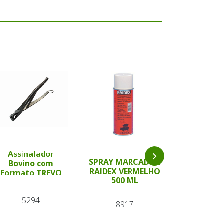
Assinalador
Bastão 
SPRAY MARCADOR
Bovino com
Verde 54 
RAIDEX VERMELHO
Formato TREVO
Wal
500 ML
5294
87
8917