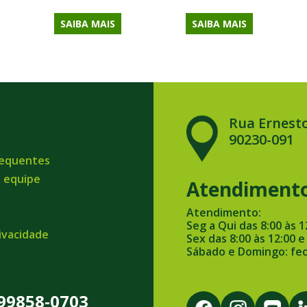
SAIBA MAIS
SAIBA MAIS
Rua Ernesto
90230-091
requentes
a equipe
Atendiment
Atendimento:
Seg a Qui das 8:00 às 1
rivacidade
Sex das 8:00 às 12:00 e
Sábado e Domingo: fe
 99858-0703