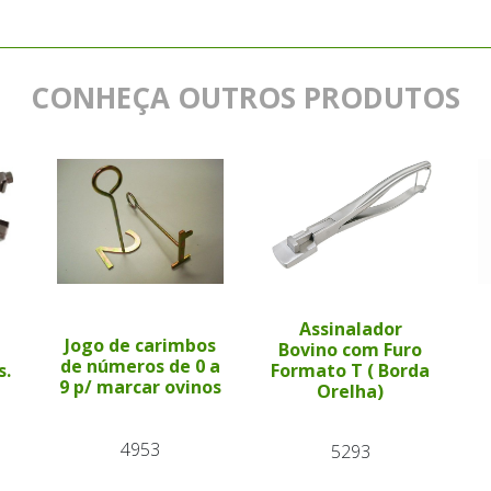
CONHEÇA OUTROS PRODUTOS
Assinalador
Jogo de carimbos
Bovino com Furo
de números de 0 a
s.
Formato T ( Borda
9 p/ marcar ovinos
Orelha)
4953
5293