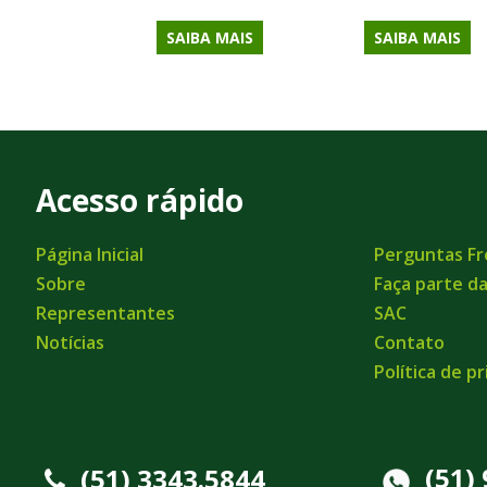
SAIBA MAIS
SAIBA MAIS
Acesso rápido
Página Inicial
Perguntas F
Sobre
Faça parte d
Representantes
SAC
Notícias
Contato
Política de p
(51)
(51) 3343.5844