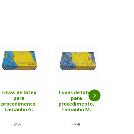
Luvas de látex
Luvas de látex
para
para
Catgut
procedimento,
procedimento,
Simple
tamanho G.
tamanho M.
69
2591
2590