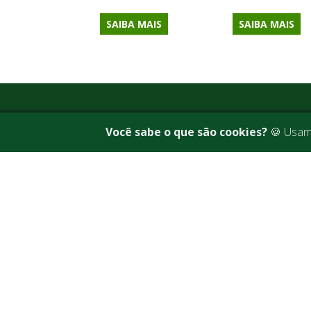
SAIBA MAIS
SAIBA MAIS
Acesso rápido
Você sabe o que são cookies?
🍪 Usamo
Página Inicial
Perguntas F
Sobre
Faça parte d
Representantes
SAC
Notícias
Contato
Política de p
(51)
(51) 3343.5844