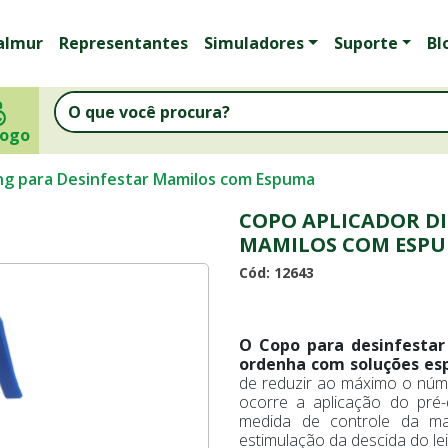
almur
Representantes
Simuladores
Suporte
Bl
logo
ng para Desinfestar Mamilos com Espuma
COPO APLICADOR DI
MAMILOS COM ESP
Cód: 12643
O Copo para desinfesta
ordenha com soluções esp
de reduzir ao máximo o núme
ocorre a aplicação do pré-
medida de controle da mas
estimulação da descida do lei