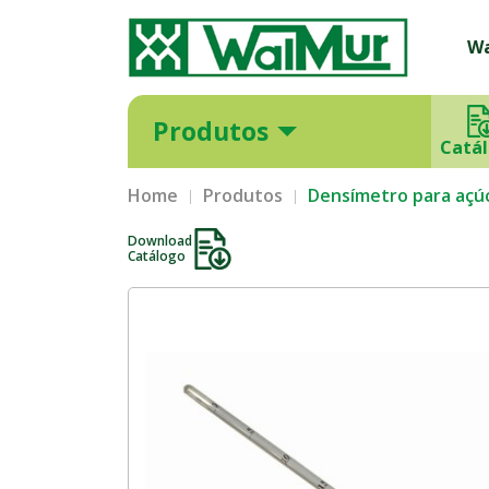
W
Produtos
Catá
Home
Produtos
Densímetro para açúca
Download
Catálogo