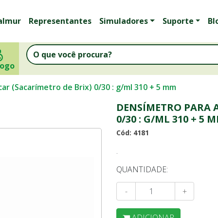
almur
Representantes
Simuladores
Suporte
Bl
logo
r (Sacarímetro de Brix) 0/30 : g/ml 310 + 5 mm
DENSÍMETRO PARA A
0/30 : G/ML 310 + 5 
Cód: 4181
.
QUANTIDADE:
-
+
ADICIONAR