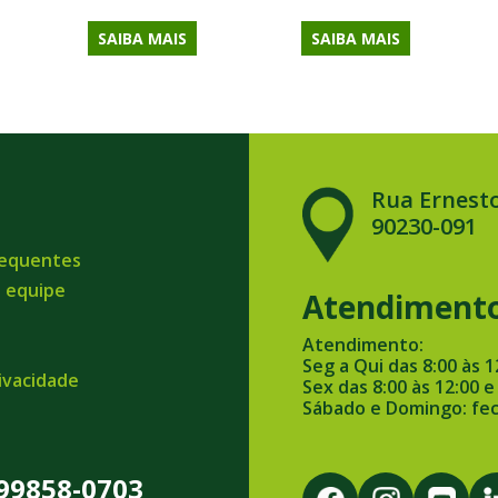
SAIBA MAIS
SAIBA MAIS
Rua Ernesto
90230-091
requentes
a equipe
Atendiment
Atendimento:
Seg a Qui das 8:00 às 1
rivacidade
Sex das 8:00 às 12:00 e
Sábado e Domingo: fe
 99858-0703