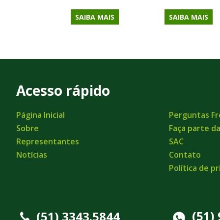
SAIBA MAIS
SAIBA MAIS
Acesso rápido
Página Inicial
Perguntas F
Sobre
Faça parte d
Representantes
SAC
Notícias
Contato
Política de p
(51)
(51) 3343.5844