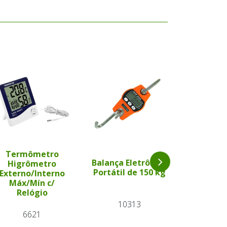
Termômetro
Balança Eletrônica
Higrômetro
Balança 
Portátil de 150 kg
Externo/Interno
de 1
Máx/Mín c/
Relógio
10313
21
6621