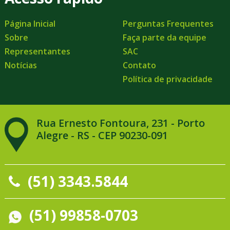
Página Inicial
Perguntas Frequentes
Sobre
Faça parte da equipe
Representantes
SAC
Notícias
Contato
Política de privacidade
Rua Ernesto Fontoura, 231 - Porto
Alegre - RS - CEP 90230-091
(51) 3343.5844
(51) 99858-0703