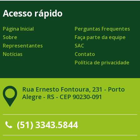
Acesso rápido
Página Inicial
Perguntas Frequentes
Sobre
Faça parte da equipe
Representantes
SAC
Notícias
Contato
Política de privacidade
Rua Ernesto Fontoura, 231 - Porto
Alegre - RS - CEP 90230-091
(51) 3343.5844