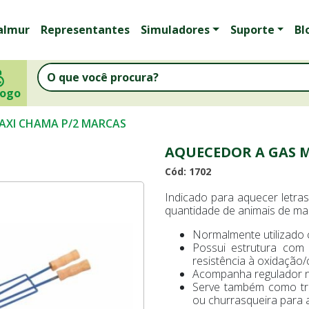
almur
Representantes
Simuladores
Suporte
Bl
logo
AXI CHAMA P/2 MARCAS
AQUECEDOR A GAS 
Cód: 1702
Indicado para aquecer letr
quantidade de animais de ma
Normalmente utilizado 
Possui estrutura com
resistência à oxidação/
Acompanha regulador n
Serve também como tr
ou churrasqueira para a