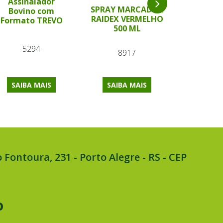
Assinalador
Bastão 
SPRAY MARCADOR
Bovino com
Verde 54 
RAIDEX VERMELHO
Formato TREVO
Wal
500 ML
5294
87
8917
SAIBA MAIS
SAIBA MAIS
SAIBA
 Fontoura, 231 - Porto Alegre - RS - CEP
o