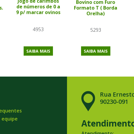
Jogo de carimbos
Bovino com Furo
de números de 0 a
s.
Formato T ( Borda
9 p/ marcar ovinos
Orelha)
4953
5293
SAIBA MAIS
SAIBA MAIS
Rua Ernesto
90230-091
requentes
a equipe
Atendiment
Atendimento: