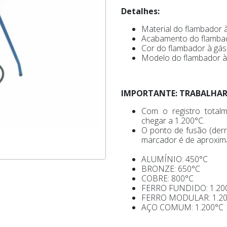
Detalhes:
Material do flambador à
Acabamento do flambad
Cor do flambador à gás:
Modelo do flambador à 
IMPORTANTE: TRABALHA
Com o registro tota
chegar a 1.200°C.
O ponto de fusão (derr
marcador é de aproxi
ALUMÍNIO: 450°C
BRONZE: 650°C
COBRE: 800°C
FERRO FUNDIDO: 1.20
FERRO MODULAR: 1.2
AÇO COMUM: 1.200°C