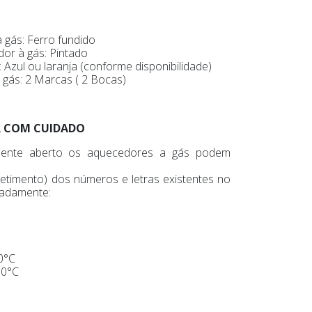
 gás: Ferro fundido
or à gás: Pintado
 Azul ou laranja (conforme disponibilidade)
gás: 2 Marcas ( 2 Bocas)
R COM CUIDADO
lmente aberto os aquecedores a gás podem
etimento) dos números e letras existentes no
madamente:
0°C
00°C