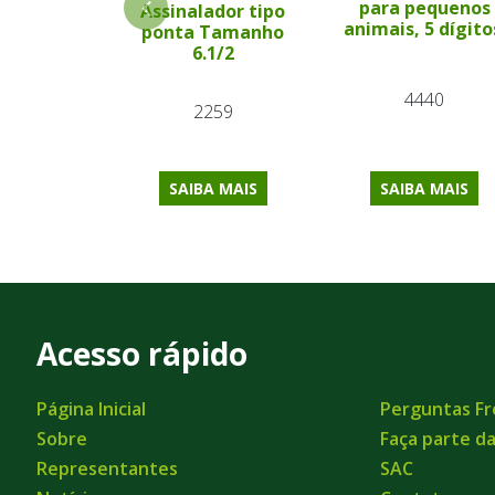
para pequenos
Assinalador tipo
animais, 5 dígito
ponta Tamanho
6.1/2
4440
2259
SAIBA MAIS
SAIBA MAIS
Acesso rápido
Página Inicial
Perguntas F
Sobre
Faça parte d
Representantes
SAC