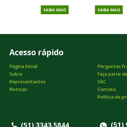
SAIBA MAIS
SAIBA MAIS
Acesso rápido
Página Inicial
Perguntas F
Sobre
Faça parte d
Representantes
SAC
Notícias
Contato
Política de p
(51)
(51) 3343.5844