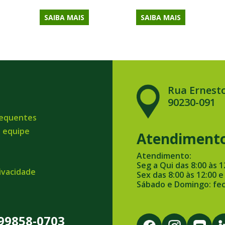
SAIBA MAIS
SAIBA MAIS
Rua Ernesto
90230-091
requentes
a equipe
Atendiment
Atendimento:
Seg a Qui das 8:00 às 1
rivacidade
Sex das 8:00 às 12:00 e
Sábado e Domingo: fe
 99858-0703