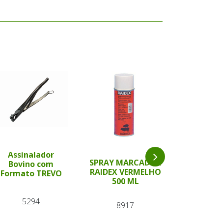
Assinalador
Bastão 
SPRAY MARCADOR
Bovino com
Verde 54 
RAIDEX VERMELHO
Formato TREVO
Wal
500 ML
5294
87
8917