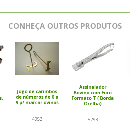
CONHEÇA OUTROS PRODUTOS
Assinalador
Jogo de carimbos
Bovino com Furo
de números de 0 a
s.
Formato T ( Borda
9 p/ marcar ovinos
Orelha)
4953
5293