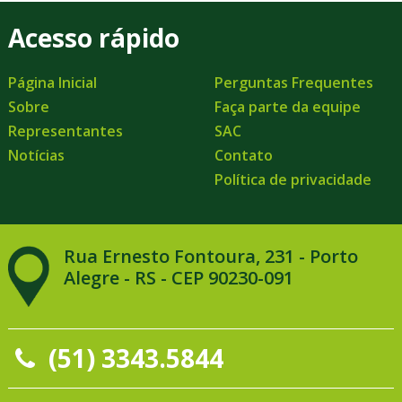
Acesso rápido
Página Inicial
Perguntas Frequentes
Sobre
Faça parte da equipe
Representantes
SAC
Notícias
Contato
Política de privacidade
Rua Ernesto Fontoura, 231 - Porto
Alegre - RS - CEP 90230-091
(51) 3343.5844