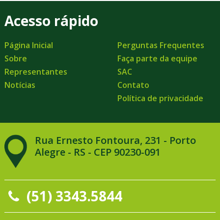
Acesso rápido
Página Inicial
Perguntas Frequentes
Sobre
Faça parte da equipe
Representantes
SAC
Notícias
Contato
Política de privacidade
Rua Ernesto Fontoura, 231 - Porto
Alegre - RS - CEP 90230-091
(51) 3343.5844