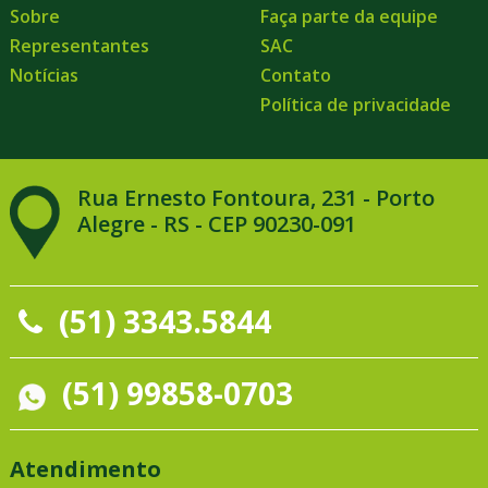
Sobre
Faça parte da equipe
Representantes
SAC
Notícias
Contato
Política de privacidade
Rua Ernesto Fontoura, 231 - Porto
Alegre - RS - CEP 90230-091
(51) 3343.5844
(51) 99858-0703
Atendimento