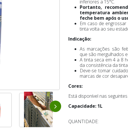
inferiores a 15°C.
Portanto, recomen
temperatura ambien
feche bem após o us
Em caso de engrossar e
tinta volta ao seu esta
Indicação:
As marcações são fei
que são mergulhados em
A tinta seca em 4 a 8
da consistência da tinta
Deve-se tomar cuidad
marcas de cor desapar
Cores:
Está disponível nas seguintes
Capacidade: 1L
QUANTIDADE: