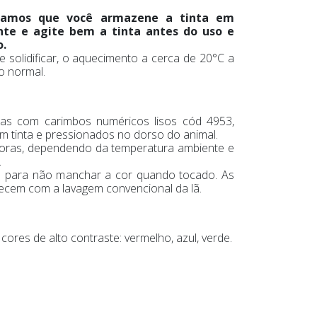
damos que você armazene a tinta em
te e agite bem a tinta antes do uso e
o.
 solidificar, o aquecimento a cerca de 20°C a
do normal.
tas com carimbos numéricos lisos cód 4953,
 tinta e pressionados no dorso do animal.
 horas, dependendo da temperatura ambiente e
.
o para não manchar a cor quando tocado. As
ecem com a lavagem convencional da lã.
 cores de alto contraste: vermelho, azul, verde.