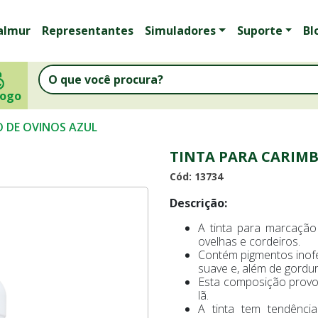
almur
Representantes
Simuladores
Suporte
Bl
logo
 DE OVINOS AZUL
TINTA PARA CARIMB
Cód: 13734
Descrição:
A tinta para marcaçã
ovelhas e cordeiros.
Contém pigmentos inofen
suave e, além de gordura
Esta composição provo
lã.
A tinta tem tendência