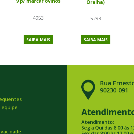
9 p/ marcar ovinos
Orelha)
4953
5293
SAIBA MAIS
SAIBA MAIS
Rua Ernesto
90230-091
requentes
a equipe
Atendiment
Atendimento:
Seg a Qui das 8:00 às 1
rivacidade
Sex das 8:00 às 12:00 e