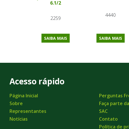
6.1/2
4440
2259
SAIBA MAIS
SAIBA MAIS
Acesso rápido
Página Inicial
Perguntas F
Sobre
Faça parte d
Representantes
SAC
Notícias
Contato
Política de p