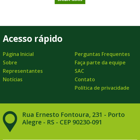
Acesso rápido
Página Inicial
Perguntas Frequentes
Sobre
Faça parte da equipe
Representantes
SAC
Notícias
Contato
Política de privacidade
Rua Ernesto Fontoura, 231 - Porto
Alegre - RS - CEP 90230-091