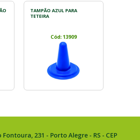
ÇÃO
TAMPÃO AZUL PARA
TETEIRA
Cód: 13909
 Fontoura, 231 - Porto Alegre - RS - CEP