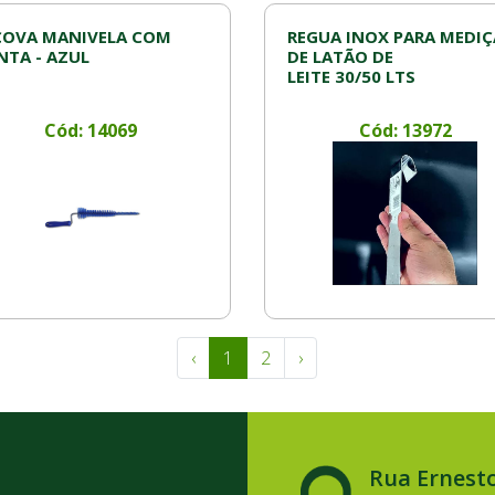
COVA MANIVELA COM
REGUA INOX PARA MEDI
NTA - AZUL
DE LATÃO DE
LEITE 30/50 LTS
Cód: 14069
Cód: 13972
‹
1
2
›
Rua Ernesto