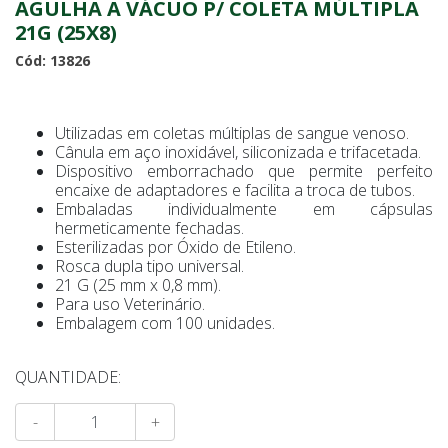
AGULHA A VÁCUO P/ COLETA MÚLTIPLA
21G (25X8)
Cód: 13826
Utilizadas em coletas múltiplas de sangue venoso.
Cânula em aço inoxidável, siliconizada e trifacetada.
Dispositivo emborrachado que permite perfeito
encaixe de adaptadores e facilita a troca de tubos.
Embaladas individualmente em cápsulas
hermeticamente fechadas.
Esterilizadas por Óxido de Etileno.
Rosca dupla tipo universal.
21 G (25 mm x 0,8 mm).
Para uso Veterinário.
Embalagem com 100 unidades.
QUANTIDADE:
-
+