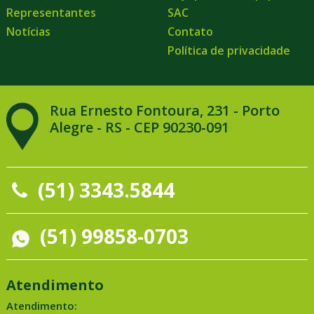
Representantes
SAC
Notícias
Contato
Política de privacidade
Rua Ernesto Fontoura, 231 - Porto
Alegre - RS - CEP 90230-091
(51) 3343.5844
(51) 99858-0703
Atendimento
Atendimento: