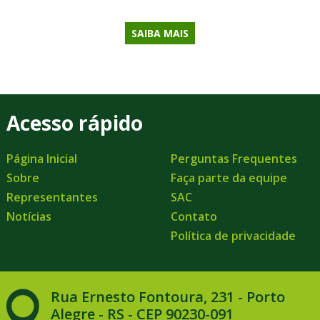
SAIBA MAIS
Acesso rápido
Página Inicial
Perguntas Frequentes
Sobre
Faça parte da equipe
Representantes
SAC
Notícias
Contato
Política de privacidade
Rua Ernesto Fontoura, 231 - Porto
Alegre - RS - CEP 90230-091