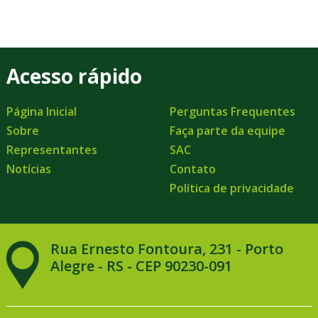
Acesso rápido
Página Inicial
Perguntas Frequentes
Sobre
Faça parte da equipe
Representantes
SAC
Notícias
Contato
Política de privacidade
Rua Ernesto Fontoura, 231 - Porto
Alegre - RS - CEP 90230-091