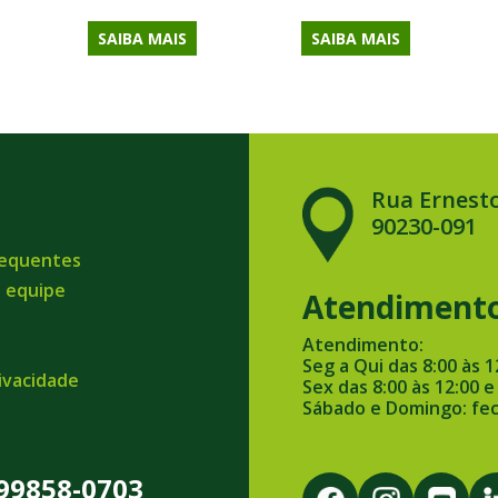
SAIBA MAIS
SAIBA MAIS
Rua Ernesto
90230-091
requentes
a equipe
Atendiment
Atendimento:
Seg a Qui das 8:00 às 1
rivacidade
Sex das 8:00 às 12:00 e
Sábado e Domingo: fe
 99858-0703