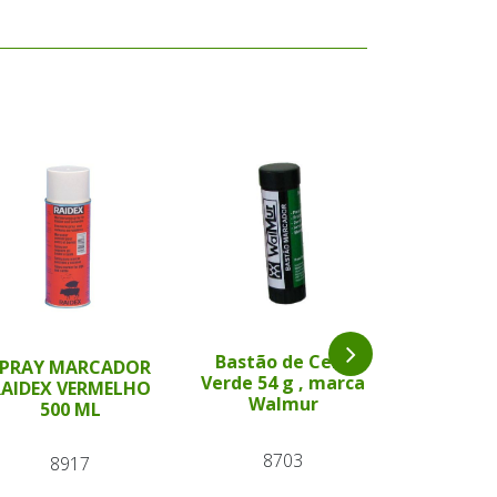
Bastão de Cera
Bastão 
SPRAY MARCADOR
Verde 54 g , marca
Vermelh
RAIDEX VERMELHO
Walmur
marca 
500 ML
8703
87
8917