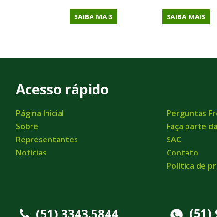
SAIBA MAIS
SAIBA MAIS
Acesso rápido
Página Inicial
Perguntas F
Sobre
Faça parte d
Representantes
SAC
Notícias
Contato
Política de p
(51)
(51) 3343.5844