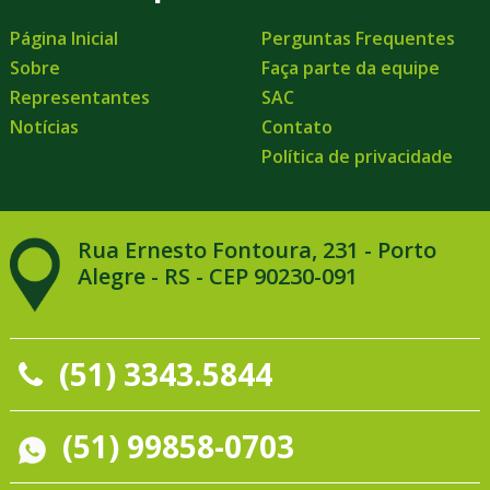
Página Inicial
Perguntas Frequentes
Sobre
Faça parte da equipe
Representantes
SAC
Notícias
Contato
Política de privacidade
Rua Ernesto Fontoura, 231 - Porto
Alegre - RS - CEP 90230-091
(51) 3343.5844
(51) 99858-0703